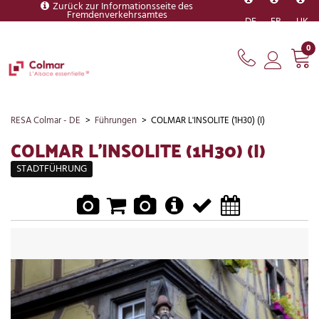
Zurück zur Informationsseite des
Fremdenverkehrsamtes
DE
FR
UK
0
RESA Colmar - DE
>
Führungen
>
COLMAR L'INSOLITE (1H30) (I)
COLMAR L'INSOLITE (1H30) (I)
STADTFÜHRUNG