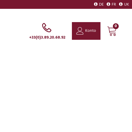
DE
FR
UK
0
Konto
+33(0)3.89.20.68.92