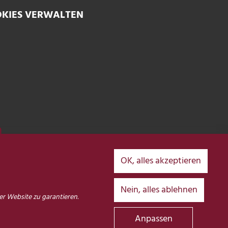
KIES VERWALTEN
n
OK, alles akzeptieren
Des disponibilités en ligne en
te
Nein, alles ablehnen
mps réel
er Website zu garantieren.
Anpassen