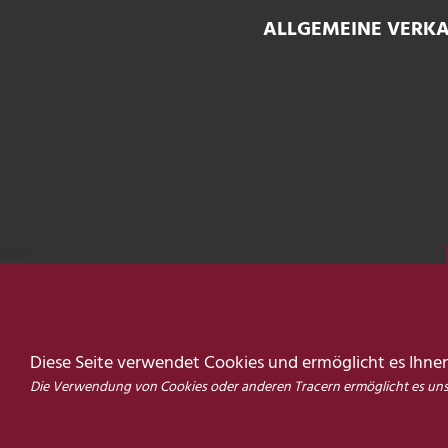
ALLGEMEINE VERK
Une réservation et un paie
ment en
ligne 100
Diese Seite verwendet Cookies und ermöglicht es Ihnen,
% sécurisé
Die Verwendung von Cookies oder anderen Tracern ermöglicht es uns, B