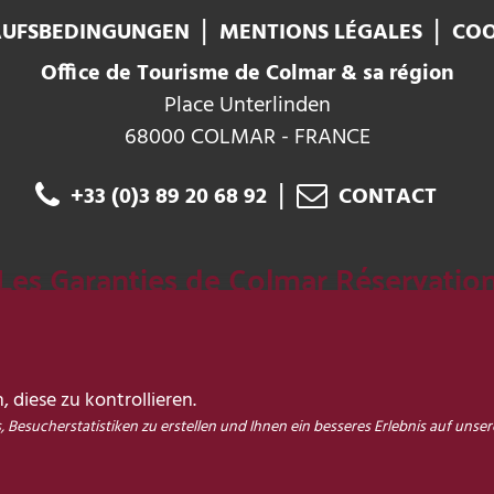
AUFSBEDINGUNGEN
MENTIONS LÉGALES
COO
Office de Tourisme de Colmar & sa région
Place Unterlinden
68000 COLMAR - FRANCE
+33 (0)3 89 20 68 92
CONTACT
Les Garanties de Colmar Réservatio
Des experts de la destination sur
 diese zu kontrollieren.
place et à votre écoute
esucherstatistiken zu erstellen und Ihnen ein besseres Erlebnis auf unser